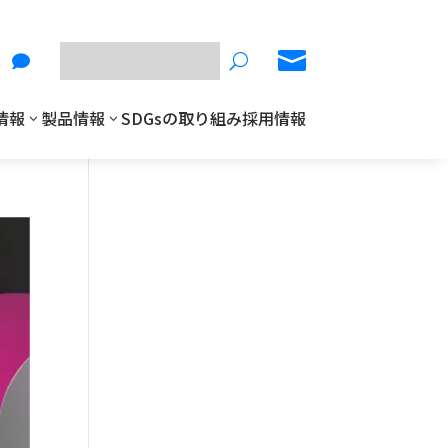

ス
U

情報
製品情報
SDGsの取り組み
採用情報