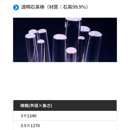
透明石英棒（材質：石英99.9％）

規格(外径×長さ)
3×1240
3.5×1270