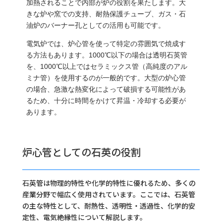
加熱されることで内部が炉の役割を果たします。大
きな炉や窯での支持、耐熱保護チューブ、ガス・石
油炉のバーナー孔としての活用も可能です。
電気炉では、炉心管を使って特定の雰囲気で焼成す
る方法もあります。1000℃以下の場合は透明石英管
を、1000℃以上ではセラミックス管（高純度のアル
ミナ管）を使用するのが一般的です。大型の炉心管
の場合、急激な熱変化によって破損する可能性があ
るため、十分に時間をかけて昇温・冷却する必要が
あります。
炉心管としての石英の役割
石英管は物理的特性や化学的特性に優れるため、多くの
産業分野で幅広く使用されています。ここでは、石英管
の主な特性として、耐熱性、透明性・透過性、化学的安
定性、電気絶縁性について解説します。