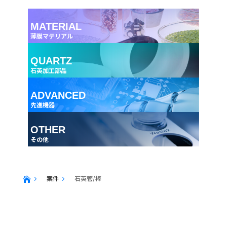
MATERIAL
薄膜マテリアル
QUARTZ
石英加工部品
ADVANCED
先進機器
OTHER
その他
案件
石英管/棒
5
5
