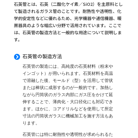
石英管とは、石英（二酸化ケイ素／SiO2）を主原料とし
て製造されるガラス管のことです。耐熱性や透明性、化
学的安定性などに優れるため、光学機器や通信機器、暖
房器具のような幅広い分野で活用されています。ここで
は、石英管の製造方法と一般的な用途について説明しま
す。
石英管の製造方法

石英管の製造には、高純度の石英材料（粉末や
インゴット）が用いられます。石英材料を高温
で溶融した後、モールド（型）を活用して管状
または棒状に成形するのが一般的です。加熱し
ながら円筒状のガラス内部にガス圧をかけて延
伸することで、薄肉化・大口径化にも対応でき
ます。ほかに、コアドリルなどを使用して所定
寸法の円筒状ガラスに機械加工を施す方法もあ
ります。
石英管には特に耐熱性や透明性が求められるた