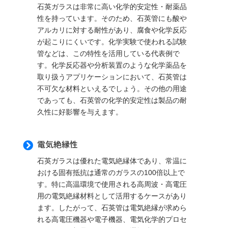
石英ガラスは非常に高い化学的安定性・耐薬品
性を持っています。そのため、石英管にも酸や
アルカリに対する耐性があり、腐食や化学反応
が起こりにくいです。化学実験で使われる試験
管などは、この特性を活用している代表例で
す。化学反応器や分析装置のような化学薬品を
取り扱うアプリケーションにおいて、石英管は
不可欠な材料といえるでしょう。その他の用途
であっても、石英管の化学的安定性は製品の耐
久性に好影響を与えます。
電気絶縁性

石英ガラスは優れた電気絶縁体であり、常温に
おける固有抵抗は通常のガラスの100倍以上で
す。特に高温環境で使用される高周波・高電圧
用の電気絶縁材料として活用するケースがあり
ます。したがって、石英管は電気絶縁が求めら
れる高電圧機器や電子機器、電気化学的プロセ