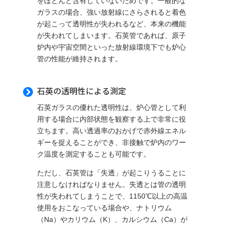
をほとんど含有していないためです。一般的な
ガラスの場合、強い放射線にさらされると着色
が起こって透明性が失われるなど、本来の機能
が失われてしまいます。石英管であれば、原子
炉内や宇宙空間といった放射線環境下でも炉心
管の性能が維持されます。
石英の透明性による測定

石英ガラスの優れた透明性は、炉心管として利
用する場合に内部状態を観察する上で非常に役
立ちます。高い透過率のおかげで赤外線エネル
ギーを捉えることができ、非接触で炉内のワー
ク温度を測定することも可能です。
ただし、石英管は「失透」が起こりうることに
注意しなければなりません。失透とは管の透明
性が失われてしまうことで、1150℃以上の高温
使用をおこなっている場合や、ナトリウム
（Na）やカリウム（K）、カルシウム（Ca）が