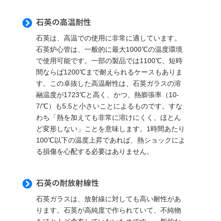
石英の高温耐性

石英は、高温での使用に非常に適しています。
石英炉心管は、一般的に最大1000℃の温度環境
で使用可能です。一部の製品では1100℃、短時
間ならば1200℃まで耐えられるケースもありま
す。この卓抜した高温耐性は、石英ガラスの溶
融温度が1723℃と高く、かつ、熱膨張率（10-
7/℃）も5.5と小さいことによるものです。すな
わち「熱を加えても非常に溶けにくく、ほとん
ど変形しない」ことを意味します。1時間あたり
100℃以下の温度上昇であれば、熱ショックによ
る損傷を心配する必要はありません。
石英の耐放射線性

石英ガラスは、放射線に対しても高い耐性があ
ります。石英が高純度で作られていて、不純物