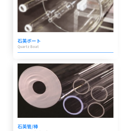
石英ボート
Quartz Boat
石英管/棒