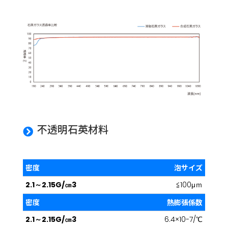
不透明石英材料

泡サイズ
2.1～
密
2.15g/
≦100μｍ
度
㎝3
熱膨張係数
6.4×10-7/℃