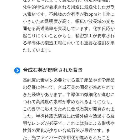
化学的特性が要求される用途に最適化したガラ
ス素材です。不純物の含有率が数ppmと非常に
小さいため透明度が高く、幅広い波長域の光を
通せる高透過率を実現しています。化学反応が
起こりにくいことからも、精密加工が要求され
る半導体の製造工程においても重要な役割を果
たしています。
合成石英が開発された背景

高純度の素材を必要とする電子産業や光学産業
の発展に伴って、合成石英の開発が進められて
きた経緯があります。半導体の微細化が進むに
つれて高純度の素材が求められるようになり、
この要求に応えるために合成石英が開発されま
した。半導体露光装置には紫外線を透過する透
明なレンズが必要で、これには熱による形状や
性質の変化が少ない合成石英が最適です。ま
た、光ファイバーの実用化が進められたこと