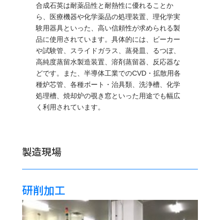
合成石英は耐薬品性と耐熱性に優れることか
ら、医療機器や化学薬品の処理装置、理化学実
験用器具といった、高い信頼性が求められる製
品に使用されています。具体的には、ビーカー
や試験管、スライドガラス、蒸発皿、るつぼ、
高純度蒸留水製造装置、溶剤蒸留器、反応器な
どです。また、半導体工業でのCVD・拡散用各
種炉芯管、各種ボート・治具類、洗浄槽、化学
処理槽、焼却炉の覗き窓といった用途でも幅広
く利用されています​​。
製造現場
研削加工