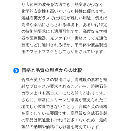
り広範囲の波長を透過でき、熱変形が少なく、
化学的安定性も高いといった特性に優れます。
溶融石英ガラスでは対応が難しい用途、例えば
高温や薬品にさらされる環境下、あるいは特定
の技術的要求にも適用可能です。高度な光学機
器や医療機器、光ファイバー素材として光通信
技術などに適用されるほか、半導体や液晶製造
用のフォトマスクとしても活用されています。
価格と品質の観点からの比較

合成石英ガラスの製造には、高純度の素材と複
雑なプロセスが要求されることから、溶融石英
ガラスよりも高コストになる傾向があります。
さらに、非常にクリーンな環境が整えられた工
場でしか製造できないことも、合成石英の価格
を高くしている要因です。高品質な合成石英製
の部品は流通量もそれほど多くないため、最終
製品の納期や価格にも影響を与えています。