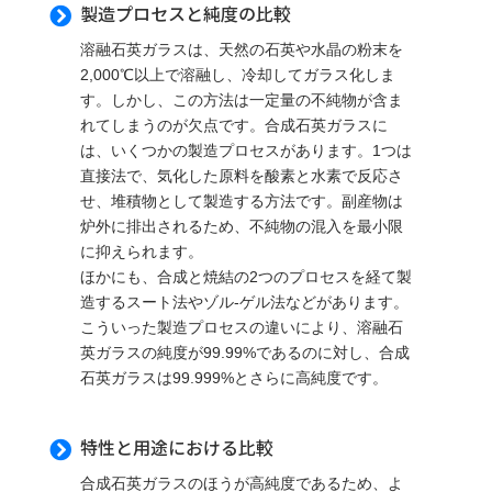
製造プロセスと純度の比較

溶融石英ガラスは、天然の石英や水晶の粉末を
2,000℃以上で溶融し、冷却してガラス化しま
す。しかし、この方法は一定量の不純物が含ま
れてしまうのが欠点です。合成石英ガラスに
は、いくつかの製造プロセスがあります。1つは
直接法で、気化した原料を酸素と水素で反応さ
せ、堆積物として製造する方法です。副産物は
炉外に排出されるため、不純物の混入を最小限
に抑えられます。
ほかにも、合成と焼結の2つのプロセスを経て製
造するスート法やゾル-ゲル法などがあります。
こういった製造プロセスの違いにより、溶融石
英ガラスの純度が99.99%であるのに対し、合成
石英ガラスは99.999%とさらに高純度です。
特性と用途における比較

合成石英ガラスのほうが高純度であるため、よ