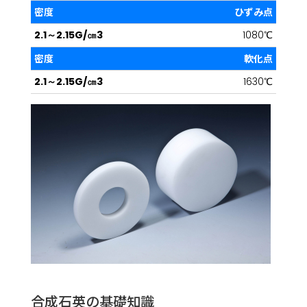
ひずみ点
1080℃
軟化点
1630℃
合成石英の基礎知識