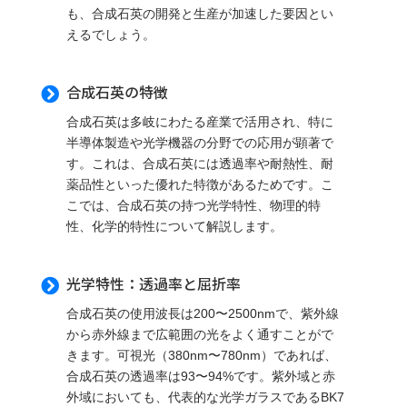
も、合成石英の開発と生産が加速した要因とい
えるでしょう。
合成石英の特徴

合成石英は多岐にわたる産業で活用され、特に
半導体製造や光学機器の分野での応用が顕著で
す。これは、合成石英には透過率や耐熱性、耐
薬品性といった優れた特徴があるためです。こ
こでは、合成石英の持つ光学特性、物理的特
性、化学的特性について解説します。
光学特性：透過率と屈折率

合成石英の使用波長は200〜2500nmで、紫外線
から赤外線まで広範囲の光をよく通すことがで
きます。可視光（380nm〜780nm）であれば、
合成石英の透過率は93〜94%です。紫外域と赤
外域においても、代表的な光学ガラスであるBK7