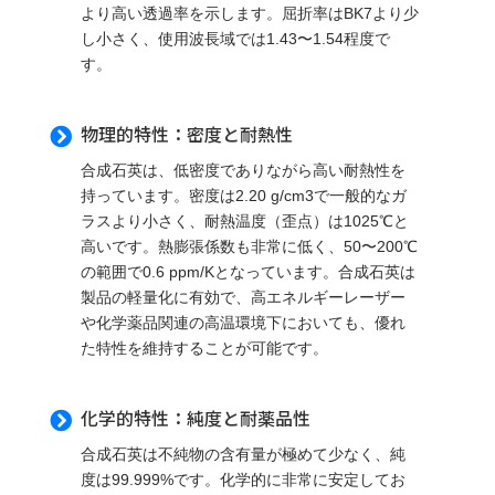
より高い透過率を示します。屈折率はBK7より少
し小さく、使用波長域では1.43〜1.54程度で
す。
物理的特性：密度と耐熱性

合成石英は、低密度でありながら高い耐熱性を
持っています。密度は2.20 g/cm3で一般的なガ
ラスより小さく、耐熱温度（歪点）は1025℃と
高いです。熱膨張係数も非常に低く、50〜200℃
の範囲で0.6 ppm/Kとなっています​​。合成石英は
製品の軽量化に有効で、高エネルギーレーザー
や化学薬品関連の高温環境下においても、優れ
た特性を維持することが可能です​​。
化学的特性：純度と耐薬品性

合成石英は不純物の含有量が極めて少なく、純
度は99.999%です。化学的に非常に安定してお