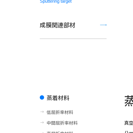
Sputtering target
成膜関連部材
蒸着材料

低屈折率材料
$
真
中間屈折率材料
$
ハ