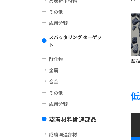
高屈折率材料
$
その他
$
応用分野
$
スパッタリング ターゲッ

ト
酸化物
$
顆粒
金属
$
合金
$
低
その他
$
応用分野
$
蒸着材料関連部品

成膜関連部材
$