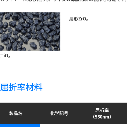
扇形ZrO₂
TiO₂
屈折率材料
屈折率
製品名
化学記号
（550nm）