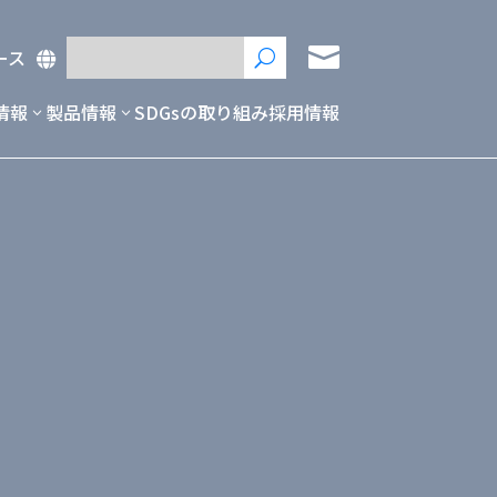

ース
U

情報
製品情報
SDGsの取り組み
採用情報