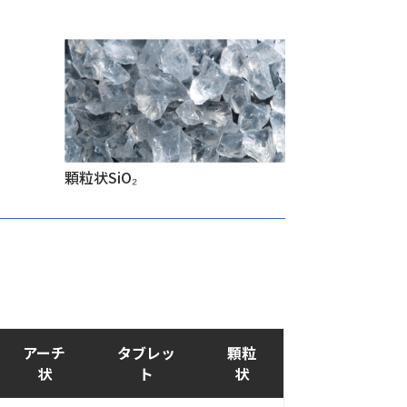
顆粒状SiO₂
アーチ
タブレッ
顆粒
状
ト
状